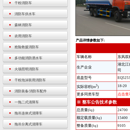
干粉消防车
消防车供水车
森林消防车
农用消防车
产品详情参数如下:
抢险救援消防车
车辆名称
东风双
多功能消防洒水车
湖北江
生产企业
火场照明消防车
司
底盘型号
EQ525
干粉泡沫联用消防车
3
18-20
实际容积(m
)
消防装备/消防车配件
更多同类车型
点击查
※ 整车公告技术参数
一拖二式清障车
总质量(㎏)
24700
拖吊连体式清障车
额定载质量(㎏)
15400
拖吊分离式清障车
整备质量(㎏)
9105