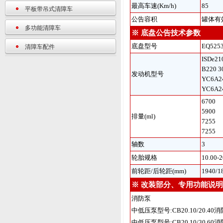
最高车速(Km/h)
85
平板带吊式清障车
公告容积
罐体有效
多功能清障车
※ 底盘公告技术参数
底盘型号
EQ525
清障车配件
ISDe21
B220 3
发动机型号
YC6A2
YC6A2
6700
5900
排量(ml)
7255
7255
轴数
3
轮胎规格
10.00-
前轮距/后轮距(mm)
1940/1
※ 改装部分、专用功能说明
消防泵
中低压泵型号:CB20.10/20.40消
中低压泵型号:CB20.10/30.60消